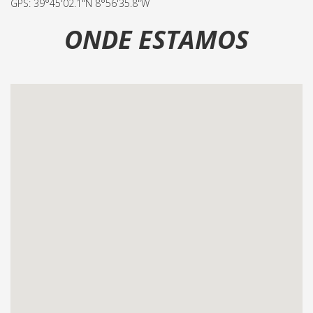
GPS: 39°45'02.1"N 8°56'35.8"W
ONDE ESTAMOS